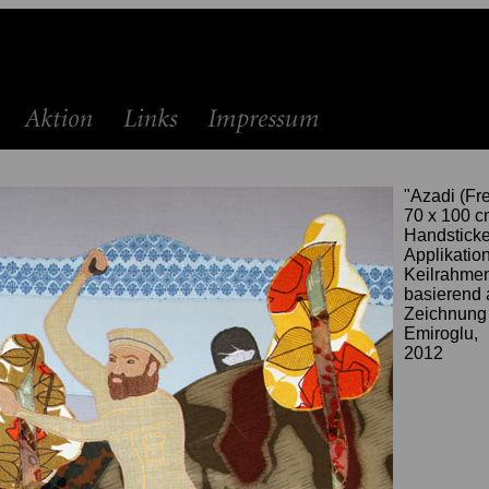
"Azadi (Fre
70 x 100 c
Handsticke
Applikatio
Keilrahme
basierend 
Zeichnung 
Emiroglu,
2012