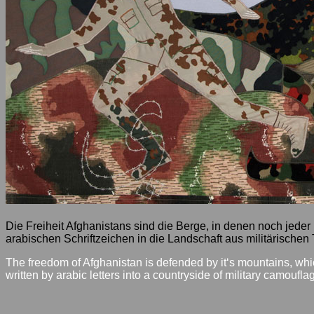
Die Freiheit Afghanistans sind die Berge, in denen noch jeder E
arabischen Schriftzeichen in die Landschaft aus militärischen
The freedom of Afghanistan is defended by it‘s mountains, whi
written by arabic letters into a countryside of military camouflag