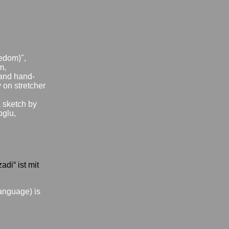
eedom)",
m,
and hand-
 on stretcher
 sketch by
oglu,
di“ ist mit
language) is