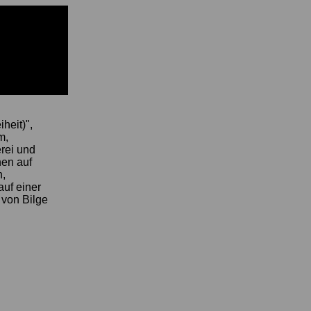
iheit)",
m,
rei und
nen auf
n,
auf einer
von Bilge