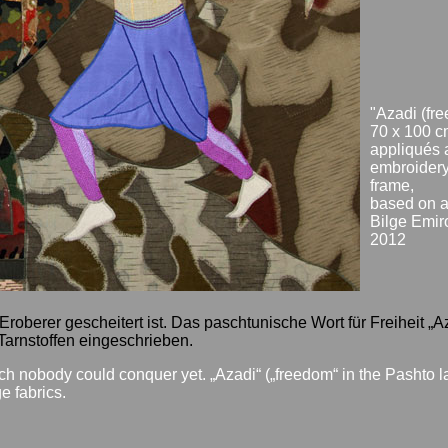
"Azadi (fr
70 x 100 c
appliqués 
embroidery
frame,
based on a
Bilge Emir
2012
roberer gescheitert ist. Das paschtunische Wort für Freiheit „Aza
 Tarnstoffen eingeschrieben.
ch nobody could conquer yet. „Azadi“ („freedom“ in the Pashto 
e fabrics.