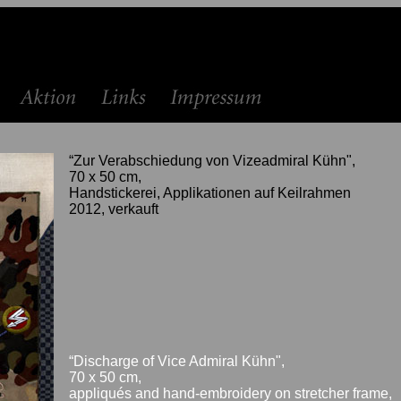
“Zur Verabschiedung von Vizeadmiral Kühn",
70 x 50 cm,
Handstickerei, Applikationen auf Keilrahmen
2012, verkauft
“Discharge of Vice Admiral Kühn",
70 x 50 cm,
appliqués and hand-embroidery on stretcher frame,