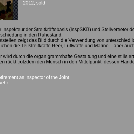
2012, sold
nspekteur der Streitkräftebasis (InspSKB) und Stellvertreter d
bschiedung in den Ruhestand.
tstellen zeigt das Bild durch die Verwendung von unterschiedl
hen die Teilstreitkräfte Heer, Luftwaffe und Marine – aber auc
wird durch die organigrammhafte Gestaltung und eine stilisier
ten rückt trotzdem den Mensch in den Mittelpunkt, dessen Hande
tirement as Inspector of the Joint
wehr.