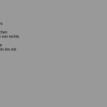
es
ichen
h von rechts
te
ln ihn mit