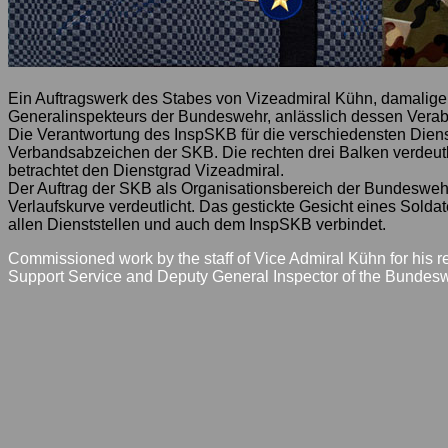
Ein Auftragswerk des Stabes von Vizeadmiral Kühn, damaliger I
Generalinspekteurs der Bundeswehr, anlässlich dessen Vera
Die Verantwortung des InspSKB für die verschiedensten Diens
Verbandsabzeichen der SKB. Die rechten drei Balken verdeutlic
betrachtet den Dienstgrad Vizeadmiral.
Der Auftrag der SKB als Organisationsbereich der Bundeswehr 
Verlaufskurve verdeutlicht. Das gestickte Gesicht eines Solda
allen Dienststellen und auch dem InspSKB verbindet.
Commissioned work by the staff of Vice Admiral Kühn for his re
Support Service and Deputy General Inspector of the Bundes